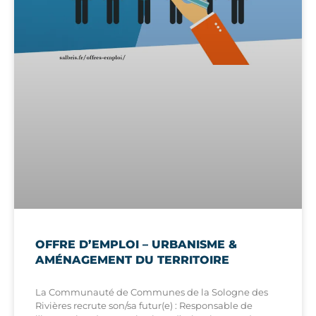
OFFRE D’EMPLOI – URBANISME &
AMÉNAGEMENT DU TERRITOIRE
La Communauté de Communes de la Sologne des
Rivières recrute son/sa futur(e) : Responsable de